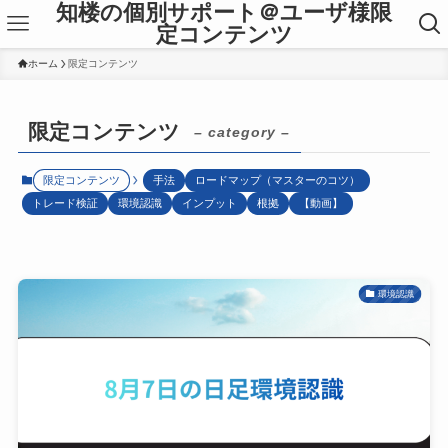
知楼の個別サポート＠ユーザ様限
定コンテンツ
ホーム
限定コンテンツ
限定コンテンツ
– category –
限定コンテンツ
手法
ロードマップ（マスターのコツ）
トレード検証
環境認識
インプット
根拠
【動画】
環境認識